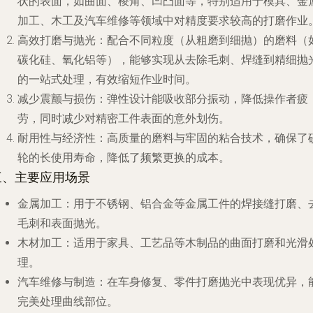
状的表面，如曲面、棱角、凹凸面等，特别适用于模具、金
加工、木工及汽车维修等领域中对精度要求较高的打磨作业
高效打磨与抛光
：配合不同粒度（从粗磨到细抛）的磨料（
碳化硅、氧化铝等），能够实现从去除毛刺、焊缝到精细抛
的一站式处理，有效缩短作业时间。
减少震颤与损伤
：弹性设计能吸收部分振动，降低操作者疲
劳，同时减少对精密工件表面的意外划伤。
耐用性与经济性
：高质量的磨料与牢固的粘合技术，确保了
轮的长使用寿命，降低了频繁更换的成本。
三、主要应用场景
金属加工
：用于不锈钢、铝合金等金属工件的焊接缝打磨、
毛刺和表面抛光。
木材加工
：适用于家具、工艺品等木制品的曲面打磨和光滑
理。
汽车维修与制造
：在车身修复、零件打磨抛光中表现优异，
完美处理曲线部位。