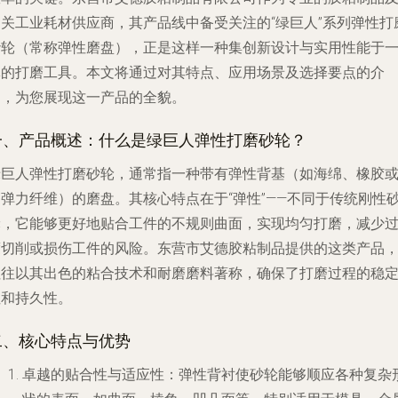
相关工业耗材供应商，其产品线中备受关注的“绿巨人”系列弹性打
砂轮（常称弹性磨盘），正是这样一种集创新设计与实用性能于
体的打磨工具。本文将通过对其特点、应用场景及选择要点的介
绍，为您展现这一产品的全貌。
一、产品概述：什么是绿巨人弹性打磨砂轮？
绿巨人弹性打磨砂轮，通常指一种带有弹性背基（如海绵、橡胶
高弹力纤维）的磨盘。其核心特点在于“弹性”——不同于传统刚性
轮，它能够更好地贴合工件的不规则曲面，实现均匀打磨，减少
度切削或损伤工件的风险。东营市艾德胶粘制品提供的这类产品
往往以其出色的粘合技术和耐磨磨料著称，确保了打磨过程的稳
性和持久性。
二、核心特点与优势
卓越的贴合性与适应性
：弹性背衬使砂轮能够顺应各种复杂