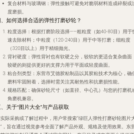
复合材料与玻璃钢
：弹性接触可避免对脆弱材料造成碎裂或
度磨损。
四、如何选择合适的弹性打磨砂轮？
粒度选择
：根据打磨阶段选择——粗粒度（如40-80目）用于
速去除材料；中粒度（120-240目）用于中等打磨；细粒度
（320目以上）用于精细抛光。
背衬硬度
：弹性背衬也有软硬之分，较软的更适合复杂曲面
较硬的则提供更好的支撑力用于平面或轻度曲面。
粘合剂类型
：东营市艾德胶粘制品以其胶粘技术为核心，确
磨料牢固附着，选择时需关注其耐热性和抗磨损性能。
规格匹配
：确保砂轮尺寸（如直径、中心孔）与您的打磨机
角磨机兼容。
五、关于“图片大全”与产品获取
在实际采购或了解过程中，用户常搜索“绿巨人弹性打磨砂轮图片
全”，旨在通过视觉参考全面了解产品外观、规格及使用效果。东